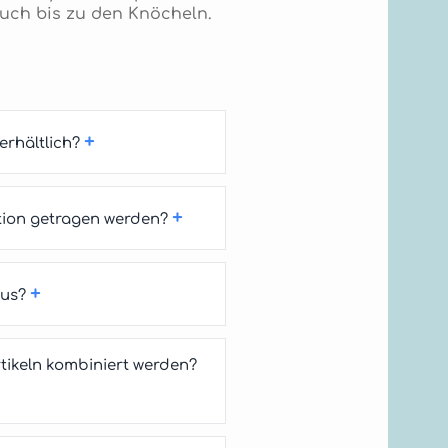
auch bis zu den Knöcheln.
+
rhältlich?
+
tion getragen werden?
+
aus?
ikeln kombiniert werden?