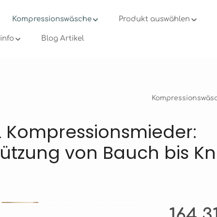
Kompressionswäsche
Produkt auswählen
info
Blog Artikel
Kompressionswäs
 Kompressionsmieder:
tützung von Bauch bis K
Regulärer Pre
164,3