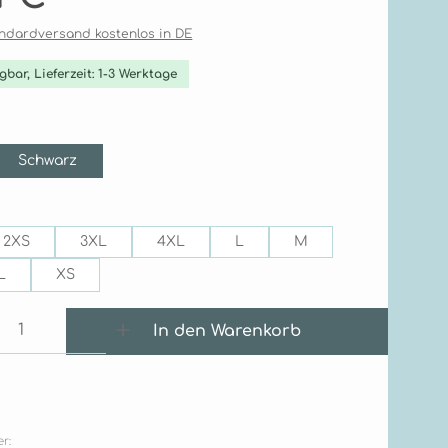
tandardversand kostenlos in DE
gbar, Lieferzeit: 1-3 Werktage
ählen
Schwarz
ählen
2XS
3XL
4XL
L
M
L
XS
 Anzahl: Gib den gewünschten Wert e
In den Warenkorb
r: