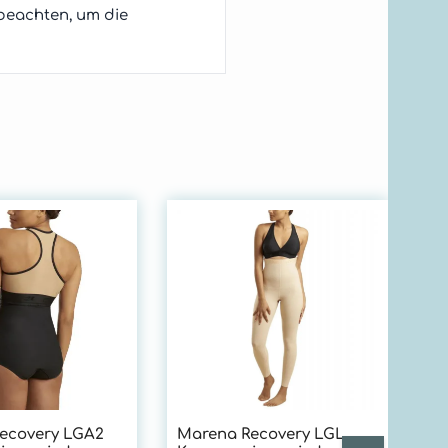
beachten, um die
Ma
Ko
En
be
un
tr
Ba
ei
Ko
g 
Mi
ecovery LGA2
Marena Recovery LGL
el