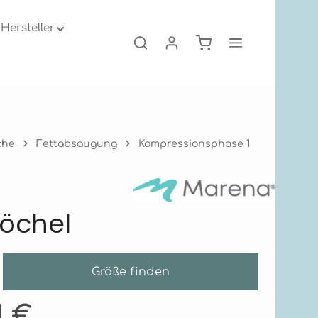
Hersteller
Warenkorb enthält 0
che
Fettabsaugung
Kompressionsphase 1
nöchel
Größe finden
is:
1 €