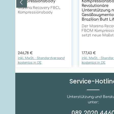
Kompressionsbody
Kompressionsbo
Revolutionäre
Marena Recovery FBCL
Unterstützung 
Kompressionsbody
Gesäßaugmentat
Brazilian Butt Lif
Der Marena Reco
FBOM Kompressi
setzt neue Maßst
postoperativen V
nach Eingriffen i
und Sakralbereich
Regulärer Preis:
Regulärer Preis:
246,78 €
177,43 €
seiner innovativen
inkl. MwSt. · Standardversand
inkl. MwSt. · Standa
Technologie und
kostenlos in DE
kostenlos in DE
außergewöhnlich
Qualitätsmerkmal
er unübertroffen
Unterstützung fü
Service-Hotlin
Heilungsergebnis
Optimale Unters
bei sakraler Fet
und Glutealimpla
Unterstützung und Berat
Eingriffen Der FBOM
unter:
Kompressionsbod
sich hervorragend
089 2020 446
Nachsorge nach