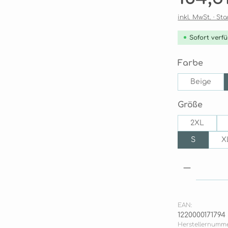
inkl. MwSt. · S
Sofort verfü
ausw
Farbe
Beige
ausw
Größe
2XL
S
X
Produkt
EAN:
1220000171794
Herstellernumme