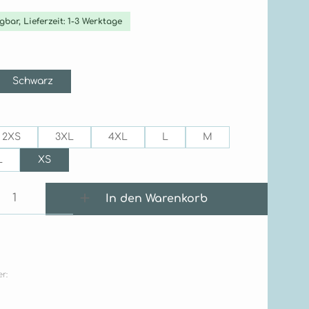
gbar, Lieferzeit: 1-3 Werktage
ählen
Schwarz
ählen
2XS
3XL
4XL
L
M
L
XS
 Anzahl: Gib den gewünschten Wert e
In den Warenkorb
r: