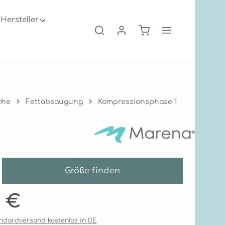
Hersteller
Warenkorb enthält 0
che
Fettabsaugung
Kompressionsphase 1
Größe finden
is:
1 €
tandardversand kostenlos in DE