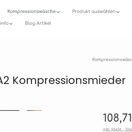
Kompressionswäsche
Produkt auswählen
info
Blog Artikel
Kompressionswäs
A2 Kompressionsmieder
Regulärer Pre
108,7
inkl. MwSt. · S