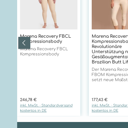
Marena Recovery FBCL
Marena Recove
Kompressionsbody
Kompressionsbo
Revolutionäre
Marena Recovery FBCL
Unterstützung 
Kompressionsbody
Gesäßaugmentat
Brazilian Butt Lif
Der Marena Reco
FBOM Kompressi
setzt neue Maßst
postoperativen V
nach Eingriffen i
und Sakralbereich
Regulärer Preis:
Regulärer Preis:
246,78 €
177,43 €
seiner innovativen
inkl. MwSt. · Standardversand
inkl. MwSt. · Standa
Technologie und
kostenlos in DE
kostenlos in DE
außergewöhnlich
Qualitätsmerkmal
er unübertroffen
Unterstützung fü