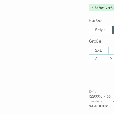
Sofort verfü
ausw
Farbe
Beige
ausw
Größe
2XL
S
X
Produkt
EAN:
1220000171664
Herstellernumme
84145101018