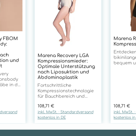
ry FBOM
Marena R
dy:
Kompress
Entdecken
nach
Marena Recovery LGA
bikinilang
ion und
Kompressionsmieder:
bequem un
t
Optimale Unterstützung
getragen 
nach Liposuktion und
very
Bauch sowi
Abdominoplastik
onsbody
angeneh
äbe in der
Kompressi
Fortschrittliche
ersorgung
g abdeckt
Kompressionstechnologie
m Gesäß-
elastische
für Bauchbereich und
. Mit
ein ange
Taillendefinition Das
Regulärer Preis:
Regulärer 
108,71 €
108,71 €
 TriFlex-
Tragegefü
Marena Recovery LGA
rdversand
inkl. MwSt. · Standardversand
inkl. MwSt.
zugänglich
Kompressionsmieder setzt
kostenlos in DE
kostenlos i
en
maximale 
neue Maßstäbe in der
en bietet
bietet. Pe
postoperativen Versorgung
e
täglichen 
nach Liposuktion,
r optimale
dieses Mi
Abdominoplastik und WAL