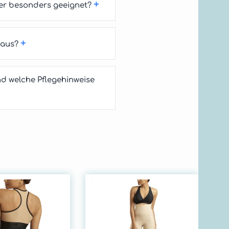
+
er besonders geeignet?
+
 aus?
d welche Pflegehinweise
Ma
Ko
En
be