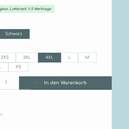
gbar, Lieferzeit: 1-3 Werktage
ählen
Schwarz
ählen
2XS
3XL
4XL
L
M
L
XS
 Anzahl: Gib den gewünschten Wert e
In den Warenkorb
r: