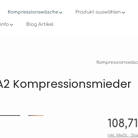
Kompressionswäsche
Produkt auswählen
info
Blog Artikel
Kompressionswäs
A2 Kompressionsmieder
Regulärer Pre
108,7
inkl. MwSt. · S