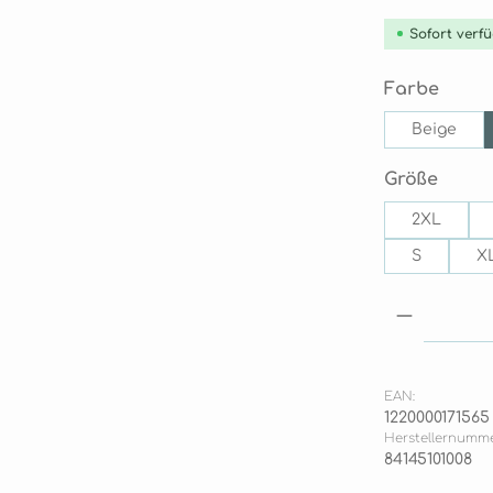
Sofort verfü
ausw
Farbe
Beige
ausw
Größe
2XL
S
X
Produkt
EAN:
1220000171565
Herstellernumme
84145101008