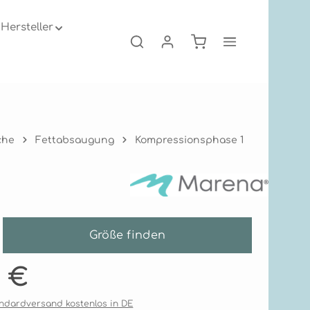
Hersteller
Warenkorb enthält 0
che
Fettabsaugung
Kompressionsphase 1
Größe finden
is:
1 €
tandardversand kostenlos in DE