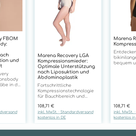
ry FBOM
Marena R
dy:
Kompress
Entdecken
nach
Marena Recovery LGA
bikinilang
ion und
Kompressionsmieder:
bequem un
t
Optimale Unterstützung
getragen 
nach Liposuktion und
very
Bauch sowi
Abdominoplastik
onsbody
angeneh
äbe in der
Kompressi
Fortschrittliche
ersorgung
g abdeckt
Kompressionstechnologie
m Gesäß-
elastische
für Bauchbereich und
. Mit
ein ange
Taillendefinition Das
Regulärer Preis:
Regulärer 
108,71 €
108,71 €
 TriFlex-
Tragegefü
Marena Recovery LGA
rdversand
inkl. MwSt. · Standardversand
inkl. MwSt.
zugänglich
Kompressionsmieder setzt
kostenlos in DE
kostenlos i
en
maximale 
neue Maßstäbe in der
en bietet
bietet. Pe
postoperativen Versorgung
e
täglichen 
nach Liposuktion,
r optimale
dieses Mi
Abdominoplastik und WAL