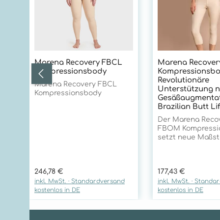
Marena Recovery FBCL
Marena Recove
Kompressionsbody
Kompressionsbo
Revolutionäre
Marena Recovery FBCL
Unterstützung 
Kompressionsbody
Gesäßaugmentat
Brazilian Butt Lif
Der Marena Reco
FBOM Kompressi
setzt neue Maßst
postoperativen V
nach Eingriffen i
und Sakralbereich
Regulärer Preis:
Regulärer Preis:
246,78 €
177,43 €
seiner innovativen
inkl. MwSt. · Standardversand
inkl. MwSt. · Standa
Technologie und
kostenlos in DE
kostenlos in DE
außergewöhnlich
Qualitätsmerkmal
er unübertroffen
Unterstützung fü