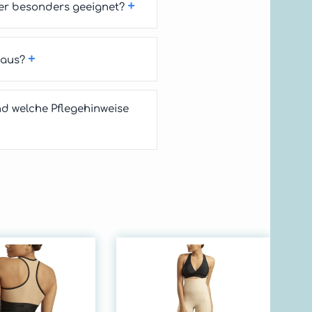
+
er besonders geeignet?
+
 aus?
d welche Pflegehinweise
Ma
Ko
En
be