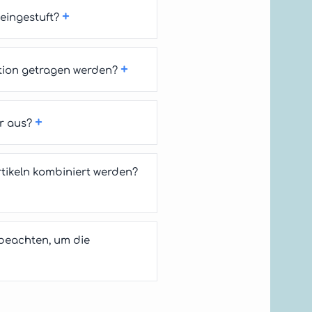
+
eingestuft?
+
tion getragen werden?
+
r aus?
ikeln kombiniert werden?
beachten, um die