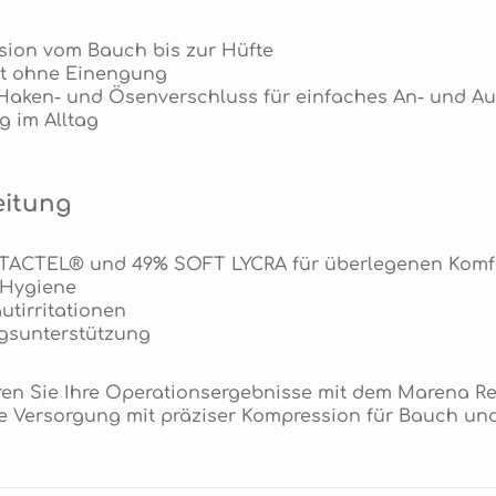
ssion vom Bauch bis zur Hüfte
alt ohne Einengung
it Haken- und Ösenverschluss für einfaches An- und A
g im Alltag
eitung
% TACTEL® und 49% SOFT LYCRA für überlegenen Komf
 Hygiene
tirritationen
ngsunterstützung
eren Sie Ihre Operationsergebnisse mit dem Marena R
ve Versorgung mit präziser Kompression für Bauch und 