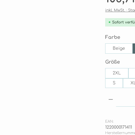
inkl. MwSt. · S
Sofort verfü
ausw
Farbe
Beige
ausw
Größe
2XL
S
X
Produkt
EAN:
1220000171411
Herstellernumme