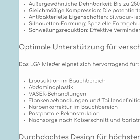
Außergewöhnliche Dehnbarkeit
: Bis zu 2
Gleichmäßige Kompression
: Die patentier
Antibakterielle Eigenschaften
: Silvadur-T
Silhouetten-Formung
: Spezielle Formgebu
Schwellungsreduktion
: Effektive Vermind
Optimale Unterstützung für versch
Das LGA Mieder eignet sich hervorragend für:
Liposuktion im Bauchbereich
Abdominoplastik
VASER-Behandlungen
Flankenbehandlungen und Taillendefiniti
Narbenkorrektur im Bauchbereich
Postpartale Rekonstruktion
Nachsorge nach Kaiserschnitt und bariat
Durchdachtes Design für höchste