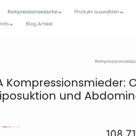
Kompressionswäsche
Produkt auswählen
info
Blog Artikel
Kompressionswäs
A Kompressionsmieder: 
Liposuktion und Abdomin
Regulärer Pre
108,7