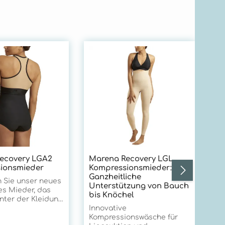
Ma
Ko
En
be
un
tr
Ba
ei
Ko
g 
Mi
ecovery LGA2
Marena Recovery LGL
el
ionsmieder
Kompressionsmieder:
ei
Ganzheitliche
bi
 Sie unser neues
Unterstützung von Bauch
hö
es Mieder, das
bis Knöchel
ga
ter der Kleidung
fü
werden kann und
Innovative
Un
e Seiten für eine
Kompressionswäsche für