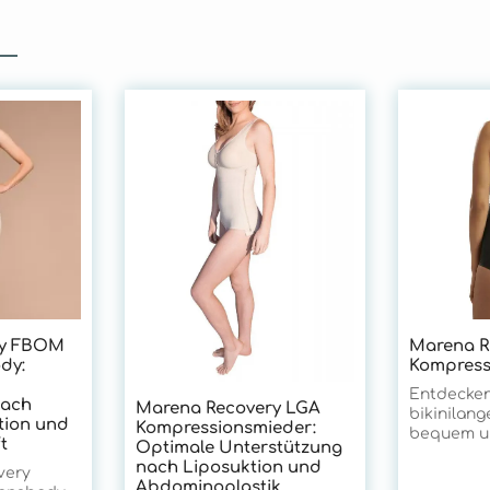
ry FBOM
Marena R
dy:
Kompress
Entdecken
nach
Marena Recovery LGA
bikinilang
ion und
Kompressionsmieder:
bequem un
t
Optimale Unterstützung
getragen 
nach Liposuktion und
very
Bauch sowi
Abdominoplastik