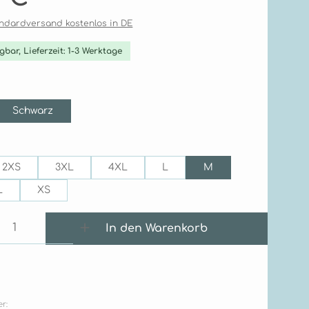
tandardversand kostenlos in DE
gbar, Lieferzeit: 1-3 Werktage
ählen
Schwarz
ählen
2XS
3XL
4XL
L
M
L
XS
 Anzahl: Gib den gewünschten Wert e
In den Warenkorb
r: