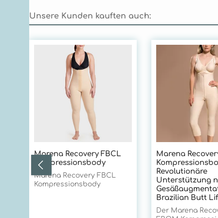
Unsere Kunden kauften auch:
Produktgalerie überspringen
Marena Recovery FBCL
Marena Recove
Kompressionsbody
Kompressionsbo
Revolutionäre
Marena Recovery FBCL
Unterstützung 
Kompressionsbody
Gesäßaugmentat
Brazilian Butt Lif
Der Marena Reco