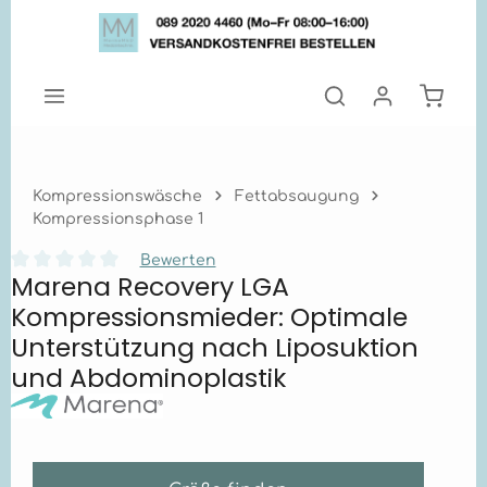
Zum Hauptinhalt springen
Warenk
Kompressionswäsche
Fettabsaugung
Kompressionsphase 1
Bewerten
Marena Recovery LGA
Durchschnittliche Bewertung von 0 von 5 Sternen
Kompressionsmieder: Optimale
Unterstützung nach Liposuktion
und Abdominoplastik