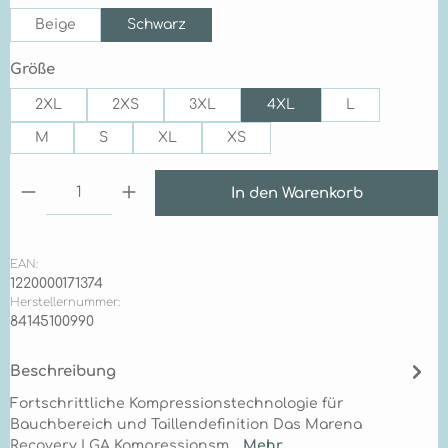
Beige
Schwarz
auswählen
Größe
2XL
2XS
3XL
4XL
L
M
S
XL
XS
Produkt Anzahl: Gib den gewünschten Wert ein 
In den Warenkorb
EAN:
1220000171374
Herstellernummer:
84145100990
Beschreibung
Fortschrittliche Kompressionstechnologie für
Bauchbereich und Taillendefinition Das Marena
Recovery LGA Kompressionsm…
Mehr