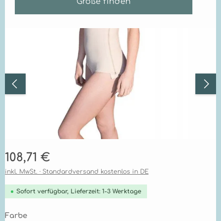
Größe finden
Bildergalerie überspringen
Regulärer Preis:
108,71 €
inkl. MwSt. · Standardversand kostenlos in DE
Sofort verfügbar, Lieferzeit: 1-3 Werktage
auswählen
Farbe