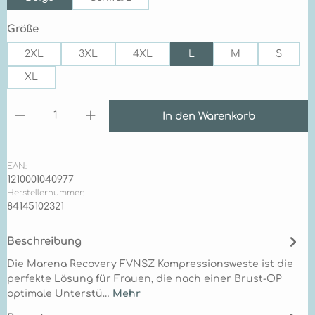
auswählen
Größe
2XL
3XL
4XL
L
M
S
XL
Produkt Anzahl: Gib den gewünschten Wert ein 
In den Warenkorb
EAN:
1210001040977
Herstellernummer:
84145102321
Beschreibung
Die Marena Recovery FVNSZ Kompressionsweste ist die
perfekte Lösung für Frauen, die nach einer Brust-OP
optimale Unterstü…
Mehr