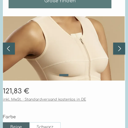
Größe finden
Bildergalerie überspringen
Regulärer Preis:
121,83 €
inkl. MwSt. · Standardversand kostenlos in DE
auswählen
Farbe
Beige
Schwarz