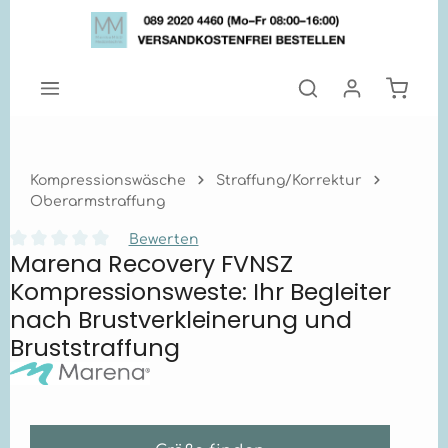
Zum Hauptinhalt springen
Warenk
Kompressionswäsche
Straffung/Korrektur
Oberarmstraffung
Bewerten
Marena Recovery FVNSZ
Durchschnittliche Bewertung von 0 von 5 Sternen
Kompressionsweste: Ihr Begleiter
nach Brustverkleinerung und
Bruststraffung