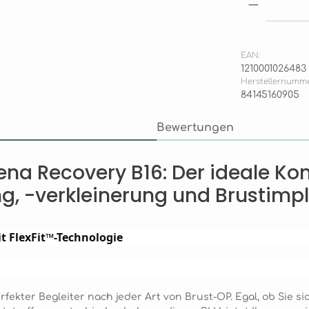
Produkt
EAN:
1210001026483
Herstellernumme
84145160905
Bewertungen
na Recovery B16: Der ideale Ko
g, -verkleinerung und Brustimp
t FlexFit™-Technologie
ekter Begleiter nach jeder Art von Brust-OP. Egal, ob Sie si