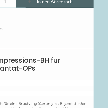
 Anzahl: Gib den gewünschten Wert e
In den Warenkorb
r:
mpressions-BH für
lantat-OPs"
ch für eine Brustvergrößerung mit Eigenfett oder