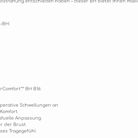
uststraffung entschieden haben – dieser BH bietet Ihnen ma
s-BH:
erComfort™ BH B16:
operative Schwellungen an
 Komfort
viduelle Anpassung
r der Brust
ses Tragegefühl