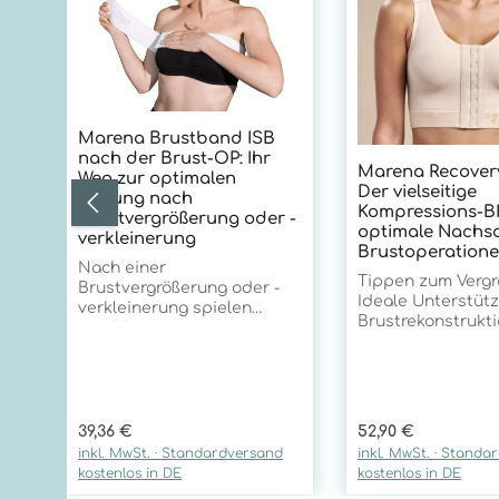
Marena Brustband ISB
nach der Brust-OP: Ihr
Marena Recovery
Weg zur optimalen
Der vielseitige
Heilung nach
Kompressions-B
Brustvergrößerung oder -
optimale Nachso
verkleinerung
Brustoperation
Nach einer
Tippen zum Vergr
Brustvergrößerung oder -
Ideale Unterstüt
verkleinerung spielen
Brustrekonstrukti
Brustbänder eine
Mastektomie und
entscheidende Rolle für
BrustliftDer Mar
Ihre Genesung. Sie
Recovery B01G
unterstützen den
Kompressions-BH
Heilungsprozess und
Brustgurt ist die
tragen zu einem besseren
Regulärer Preis:
Regulärer Preis:
39,36 €
52,90 €
Lösung für Patie
ästhetischen Ergebnis bei.
inkl. MwSt. · Standardversand
inkl. MwSt. · Standa
nach verschiede
Hier erfahren Sie alles
kostenlos in DE
kostenlos in DE
Brustoperationen
Wichtige über die