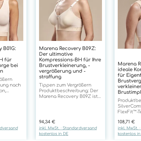
 B01G:
Marena Recovery B09Z:
Der ultimative
H für
Kompressions-BH für Ihre
Marena R
rge bei
Brustverkleinerung, -
ideale K
en
vergrößerung und -
für Eigenf
straffung
ößern
Brustverg
zung nach
Tippen zum Vergrößern
verklein
on,
Produktbeschreibung: Der
Brustimp
Marena Recovery B09Z ist
Produktbe
ena
ein hochwertiger
SilverCom
Kompressions-BH für die
FlexFit™-
 ohne
postoperative Versorgung
Marena Re
 perfekte
nach Brustvergrößerung,
Regulärer Preis:
Regulärer 
94,34 €
108,71 €
Kompressi
ntinnen
Brustverkleinerung oder
rdversand
inkl. MwSt. · Standardversand
inkl. MwSt.
perfekter
nen
Bruststraffung. Er wurde
kostenlos in DE
kostenlos i
jeder Art 
,
entwickelt, um
Egal, ob S