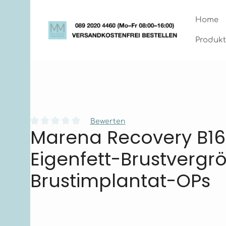
Zum Hauptinhalt springen
Zur Hauptnavigation springen
Home
Produkt
Bewerten
Marena Recovery B16:
Durchschnittliche Bewertung von 0 von 5 Sternen
Eigenfett-Brustvergr
Brustimplantat-OPs