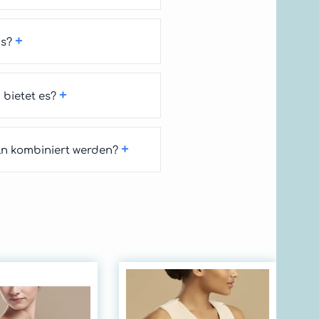
+
us?
+
bietet es?
+
n kombiniert werden?
Ma
FV
Un