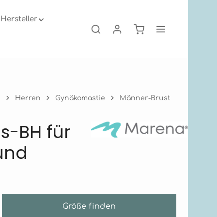
Hersteller
Warenkorb enthält 0
e
Herren
Gynäkomastie
Männer-Brust
s-BH für
und
Größe finden