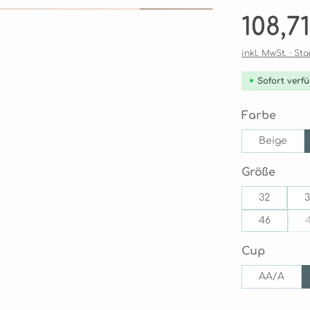
Regulärer Pre
108,7
inkl. MwSt. · S
Sofort verfü
ausw
Farbe
Beige
ausw
Größe
32
46
auswäh
Cup
AA/A