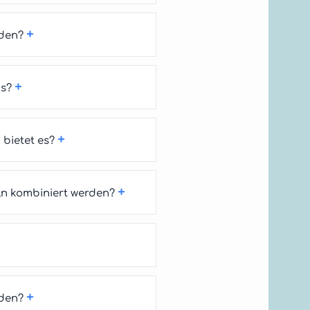
+
rden?
+
us?
+
bietet es?
+
n kombiniert werden?
+
rden?