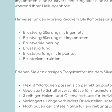
Implantaten, eine Brustverkleinerung oder eine Br
während Ihrer Heilungsphase.
Hinweise für den Marena Recovery B16 Kompression
Brustvergrößerung mit Eigenfett
Brustvergrößerung mit Implantaten
Brustverkleinerung
Bruststraffung
Bruststraffung mit Implantat
Brustrekonstruktion
Erleben Sie erstklassigen Tragekomfort mit dem Silv
FlexFit™-Körbchen passen sich perfekt an post
Gepolsterte Schulterverschlüsse für maximalen
3-reihiger Haken- und Ösenverschluss für indi
Verlängerte Länge verhindert Druckstellen unte
Nach außen gerichtete Nähte für ein reibungslo