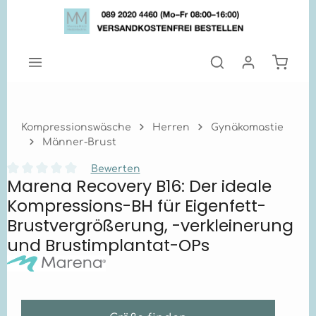
Zum Hauptinhalt springen
Warenk
Kompressionswäsche
Herren
Gynäkomastie
Männer-Brust
Bewerten
Marena Recovery B16: Der ideale
Durchschnittliche Bewertung von 0 von 5 Sternen
Kompressions-BH für Eigenfett-
Brustvergrößerung, -verkleinerung
und Brustimplantat-OPs