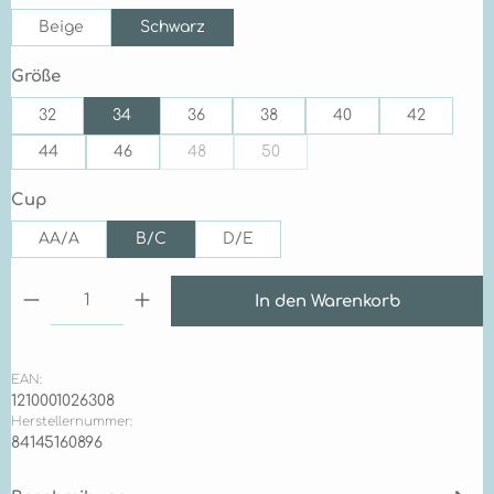
Beige
Schwarz
auswählen
Größe
32
34
36
38
40
42
44
46
48
50
(Diese Option ist zurzeit nicht verfügbar.)
(Diese Option ist zurzeit nicht v
auswählen
Cup
AA/A
B/C
D/E
Produkt Anzahl: Gib den gewünschten Wert ein 
In den Warenkorb
EAN:
1210001026308
Herstellernummer:
84145160896