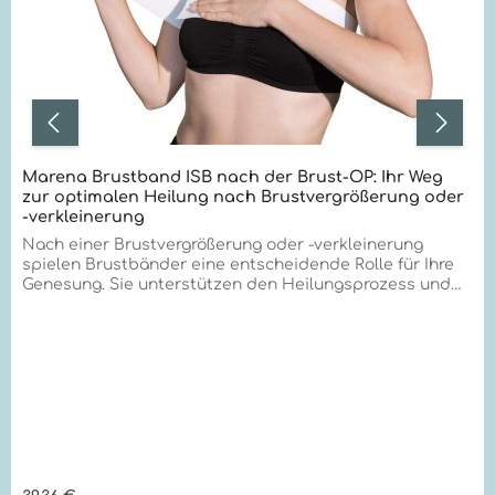
Marena Brustband ISB nach der Brust-OP: Ihr Weg
zur optimalen Heilung nach Brustvergrößerung oder
-verkleinerung
Nach einer Brustvergrößerung oder -verkleinerung
spielen Brustbänder eine entscheidende Rolle für Ihre
Genesung. Sie unterstützen den Heilungsprozess und
tragen zu einem besseren ästhetischen Ergebnis bei.
Hier erfahren Sie alles Wichtige über die Anwendung
und Vorteile dieser speziellen Hilfsmittel. Warum
Brustbänder? Optimale Unterstützung für Ihre neue
Brustform Viele Ärzte empfehlen nach einer
Brustoperation die Verwendung eines Brustbandes
zusätzlich zum Kompressions-BH. Diese Kombination
bietet mehrere Vorteile: Das Brustband übt gezielten
Druck auf den oberen Brustbereich aus. Es hilft, die
Brüste in der gewünschten Position zu halten. Mögliche