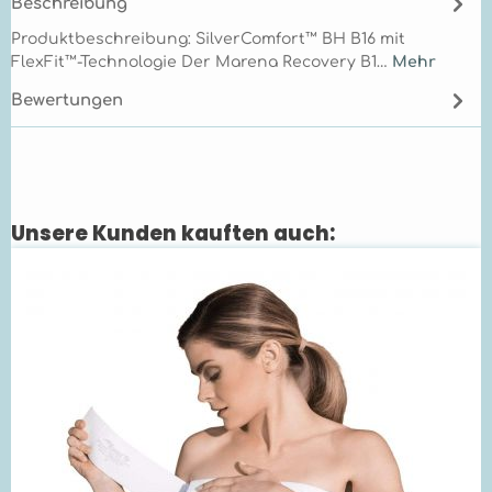
Beschreibung
Produktbeschreibung: SilverComfort™ BH B16 mit
FlexFit™-Technologie Der Marena Recovery B1…
Mehr
Bewertungen
Unsere Kunden kauften auch:
Produktgalerie überspringen