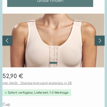
Größe finden
Bildergalerie überspringen
Regulärer Preis:
52,90 €
inkl. MwSt. · Standardversand kostenlos in DE
Sofort verfügbar, Lieferzeit: 1-3 Werktage
auswählen
Cup