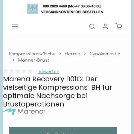
Zum Hauptinhalt springen
Warenk
Kompressionswäsche
Herren
Gynäkomastie
Männer-Brust
Bewerten
Marena Recovery B01G: Der
Durchschnittliche Bewertung von 0 von 5 Sternen
vielseitige Kompressions-BH für
optimale Nachsorge bei
Brustoperationen