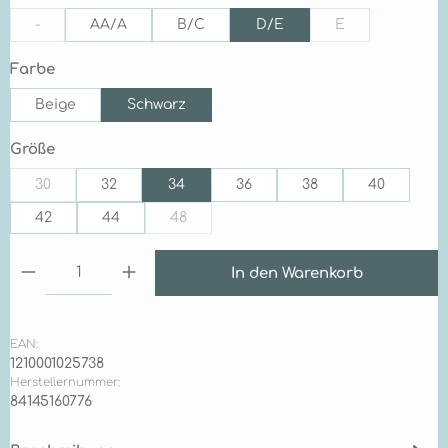
-
AA/A
B/C
D/E
E
(Diese Option ist zurzeit nicht verfügbar.)
(Diese Option ist
auswählen
Farbe
Beige
Schwarz
auswählen
Größe
30
32
34
36
38
40
(Diese Option ist zurzeit nicht verfügbar.)
42
44
48
(Diese Option ist zurzeit nicht verfügbar.)
Produkt Anzahl: Gib den gewünschten Wert ein 
In den Warenkorb
EAN:
1210001025738
Herstellernummer:
84145160776