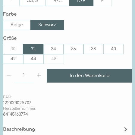
-
AA/A
B/C
D/E
E
(Diese Option ist zurzeit nicht verfügbar.)
(Diese Option ist
auswählen
Farbe
Beige
Schwarz
auswählen
Größe
30
32
34
36
38
40
(Diese Option ist zurzeit nicht verfügbar.)
42
44
48
(Diese Option ist zurzeit nicht verfügbar.)
Produkt Anzahl: Gib den gewünschten Wert ein 
In den Warenkorb
EAN:
1210001025707
Herstellernummer:
84145160774
Beschreibung