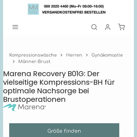
Zum Hauptinhalt springen
Warenk
Kompressionswäsche
Herren
Gynäkomastie
Männer-Brust
Marena Recovery B01G: Der
vielseitige Kompressions-BH für
optimale Nachsorge bei
Brustoperationen
Größe finden