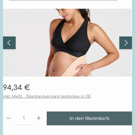
Bildergalerie überspringen
Regulärer Preis:
94,34 €
inkl. MwSt. · Standardversand kostenlos in DE
Produkt Anzahl: Gib den gewünschten Wert ein 
In den Warenkorb