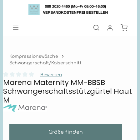
Zum Hauptinhalt springen
Warenk
Kompressionswäsche
Schwangerschaft/Kaiserschnitt
Bewerten
Marena Maternity MM-BBSB
Durchschnittliche Bewertung von 0 von 5 Sternen
Schwangerschaftsstützgürtel Haut
M
Größe finden