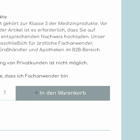
kte
t gehört zur Klasse 3 der Medizinprodukte. Vor
r Artikel ist es erforderlich, dass Sie auf
n entsprechenden Nachweis hochladen. Unser
sschließlich für ärztliche Fachanwender,
, Großhändler und Apotheken im B2B-Bereich
ng von Privatkunden ist nicht möglich.
ge, dass ich Fachanwender bin
Anzahl: Gib den gewünschten Wert e
In den Warenkorb