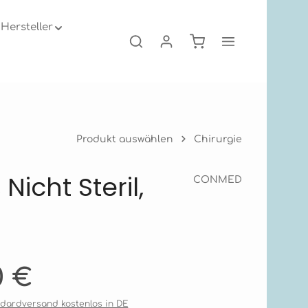
Hersteller
Warenkorb enthält 0
Produkt auswählen
Chirurgie
icht Steril,
CONMED
s:
0 €
andardversand kostenlos in DE