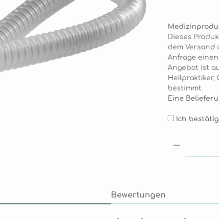
Medizinprodu
Dieses Produk
dem Versand de
Anfrage eine
Angebot ist au
Heilpraktiker
bestimmt.
Eine Belieferu
Ich bestäti
Produkt 
Bewertungen