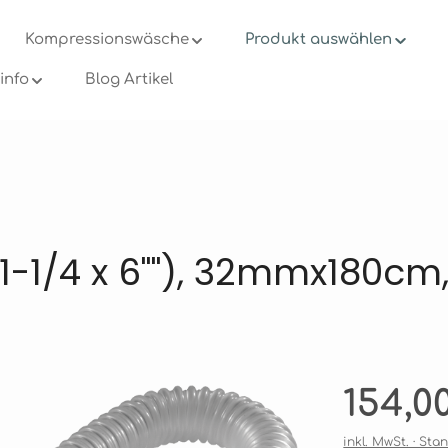
Kompressionswäsche
Produkt auswählen
info
Blog Artikel
/4 x 6""), 32mmx180cm, N
en
Regulärer Prei
154,0
inkl. MwSt. · St