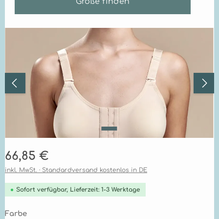
Größe finden
Bildergalerie überspringen
Regulärer Preis:
66,85 €
inkl. MwSt. · Standardversand kostenlos in DE
Sofort verfügbar, Lieferzeit: 1-3 Werktage
auswählen
Farbe