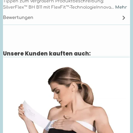
Tippen zum Vergrößern Produktbeschreibung:
SilverFlex™ BH B11 mit FlexFit™-TechnologieInnova…
Mehr
Bewertungen
Unsere Kunden kauften auch:
Produktgalerie überspringen