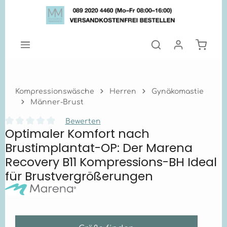
Zum Hauptinhalt springen
Warenk
Kompressionswäsche
Herren
Gynäkomastie
Männer-Brust
Bewerten
Optimaler Komfort nach
Durchschnittliche Bewertung von 0 von 5 Sternen
Brustimplantat-OP: Der Marena
Recovery B11 Kompressions-BH Ideal
für Brustvergrößerungen