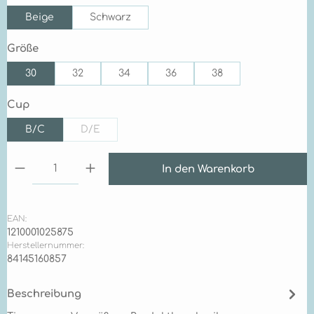
Beige
Schwarz
auswählen
Größe
30
32
34
36
38
auswählen
Cup
B/C
D/E
(Diese Option ist zurzeit nicht verfügbar.)
Produkt Anzahl: Gib den gewünschten Wert ein 
In den Warenkorb
EAN:
1210001025875
Herstellernummer:
84145160857
Beschreibung