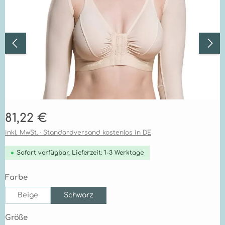
Regulärer Preis:
81,22 €
inkl. MwSt. · Standardversand kostenlos in DE
Sofort verfügbar, Lieferzeit: 1-3 Werktage
auswählen
Farbe
Beige
Schwarz
auswählen
Größe