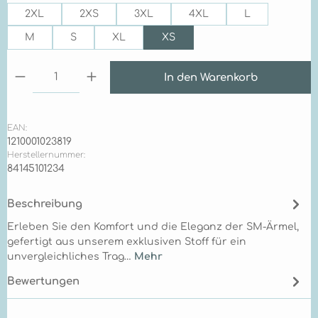
2XL
2XS
3XL
4XL
L
M
S
XL
XS
Produkt Anzahl: Gib den gewünschten Wert ein 
In den Warenkorb
EAN:
1210001023819
Herstellernummer:
84145101234
Beschreibung
Erleben Sie den Komfort und die Eleganz der SM-Ärmel,
gefertigt aus unserem exklusiven Stoff für ein
unvergleichliches Trag…
Mehr
Bewertungen