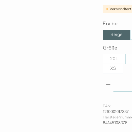
Versandferti
ausw
Farbe
Beige
ausw
Größe
2XL
XS
Produkt
EAN:
1210001017337
Herstellernumme
84145108375