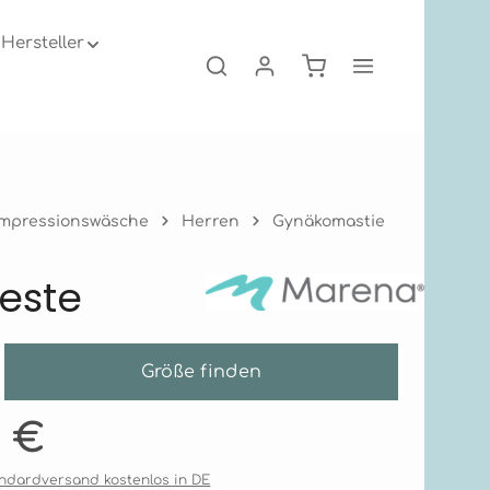
Hersteller
Warenkorb enthält 0
mpressionswäsche
Herren
Gynäkomastie
este
Größe finden
is:
1 €
tandardversand kostenlos in DE