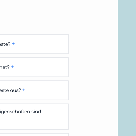
+
este?
+
net?
+
este aus?
igenschaften sind