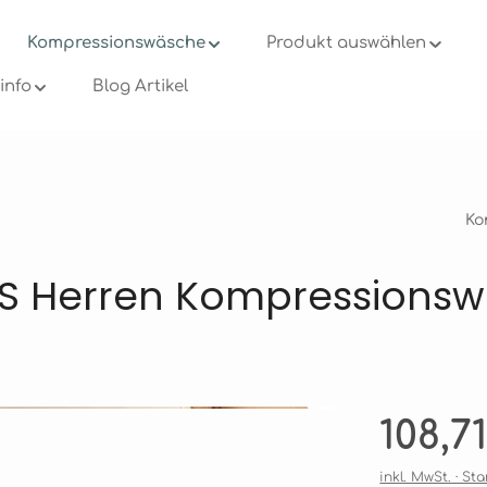
Kompressionswäsche
Produkt auswählen
info
Blog Artikel
Ko
S Herren Kompressionsw
Regulärer Pre
108,7
inkl. MwSt. · S