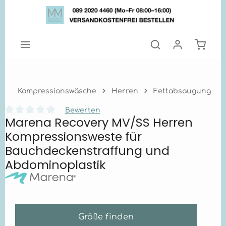
Zum Hauptinhalt springen
Warenk
Kompressionswäsche
Herren
Fettabsaugung
Bewerten
Marena Recovery MV/SS Herren
Durchschnittliche Bewertung von 0 von 5 Sternen
Kompressionsweste für
Bauchdeckenstraffung und
Abdominoplastik
Größe finden