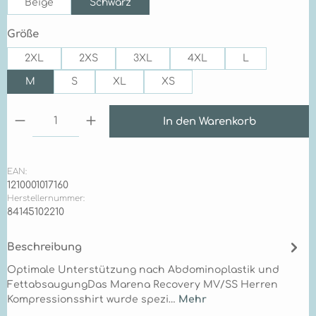
Beige
Schwarz
auswählen
Größe
2XL
2XS
3XL
4XL
L
M
S
XL
XS
Produkt Anzahl: Gib den gewünschten Wert ein 
In den Warenkorb
EAN:
1210001017160
Herstellernummer:
84145102210
Beschreibung
Optimale Unterstützung nach Abdominoplastik und
FettabsaugungDas Marena Recovery MV/SS Herren
Kompressionsshirt wurde spezi…
Mehr