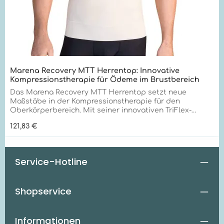
Marena Recovery MTT Herrentop: Innovative
Kompressionstherapie für Ödeme im Brustbereich
Das Marena Recovery MTT Herrentop setzt neue
Maßstäbe in der Kompressionstherapie für den
Oberkörperbereich. Mit seiner innovativen TriFlex-
Technologie und außergewöhnlichen
Regulärer Preis:
121,83 €
Qualitätsmerkmalen bietet es unübertroffene
Unterstützung für optimale Ergebnisse bei
verschiedenen Oberkörperbeschwerden.Optimale
Unterstützung bei venösen Insuffizienzen im
Service-Hotline
Oberkörper und Stabilisierung des Brustkorbs nach
OperationenDas MTT Herrentop eignet sich
hervorragend für:Formung und Straffung der Silhouette
Shopservice
im OberkörperbereichUnterstützung der
KörperhaltungVerbesserung des Tragekomforts unter
AlltagskleidungKompressionstherapie bei Ödemen im
BrustbereichUnterstützung bei venösen Insuffizienzen
Informationen