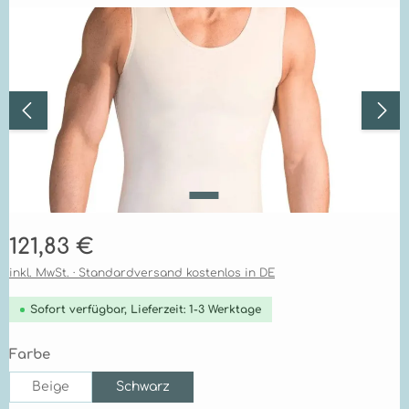
Bildergalerie überspringen
Regulärer Preis:
121,83 €
inkl. MwSt. · Standardversand kostenlos in DE
Sofort verfügbar, Lieferzeit: 1-3 Werktage
auswählen
Farbe
Beige
Schwarz