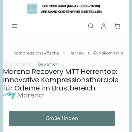
Zum Hauptinhalt springen
Warenk
Kompressionswäsche
Herren
Gynäkomastie
Bewerten
Marena Recovery MTT Herrentop:
Durchschnittliche Bewertung von 0 von 5 Sternen
Innovative Kompressionstherapie
für Ödeme im Brustbereich
Größe finden