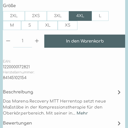
auswählen
Größe
2XL
2XS
3XL
4XL
L
M
S
XL
XS
Produkt Anzahl: Gib den gewünschten Wert ein 
In den Warenkorb
EAN:
1220000172821
Herstellernummer:
84145102154
Beschreibung
Das Marena Recovery MTT Herrentop setzt neue
Maßstäbe in der Kompressionstherapie für den
Oberkörperbereich. Mit seiner in…
Mehr
Bewertungen