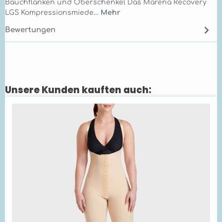
Bauchflanken und Oberschenkel Das Marena Recovery
LGS Kompressionsmiede…
Mehr
Bewertungen
Unsere Kunden kauften auch:
Produktgalerie überspringen