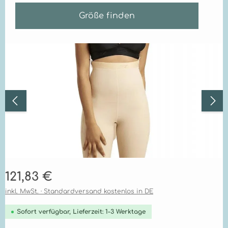
Größe finden
Bildergalerie überspringen
Regulärer Preis:
121,83 €
inkl. MwSt. · Standardversand kostenlos in DE
Sofort verfügbar, Lieferzeit: 1-3 Werktage