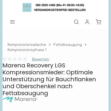
Zum Hauptinhalt springen
Warenk
Kompressionswäsche
Fettabsaugung
Kompressionsphase 1
Bewerten
Marena Recovery LGS
Durchschnittliche Bewertung von 0 von 5 Sternen
Kompressionsmieder: Optimale
Unterstützung für Bauchflanken
und Oberschenkel nach
Fettabsaugung