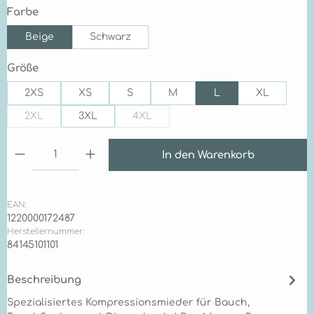
auswählen
Farbe
Beige
Schwarz
auswählen
Größe
2XS
XS
S
M
L
XL
2XL
3XL
4XL
(Diese Option ist zurzeit nicht verfügbar.)
(Diese Option ist zurzeit nicht verfügb
Produkt Anzahl: Gib den gewünschten Wert ein 
In den Warenkorb
EAN:
1220000172487
Herstellernummer:
84145101101
Beschreibung
Spezialisiertes Kompressionsmieder für Bauch,