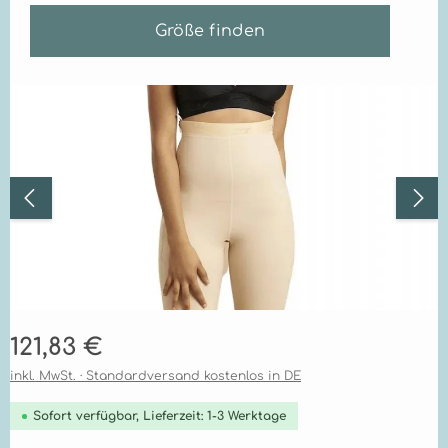
Größe finden
Bildergalerie überspringen
Regulärer Preis:
121,83 €
inkl. MwSt. · Standardversand kostenlos in DE
Sofort verfügbar, Lieferzeit: 1-3 Werktage