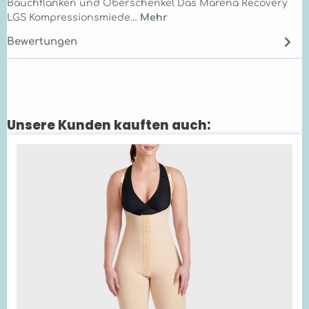
Bauchflanken und Oberschenkel Das Marena Recovery
LGS Kompressionsmiede…
Mehr
Bewertungen
Unsere Kunden kauften auch:
Produktgalerie überspringen