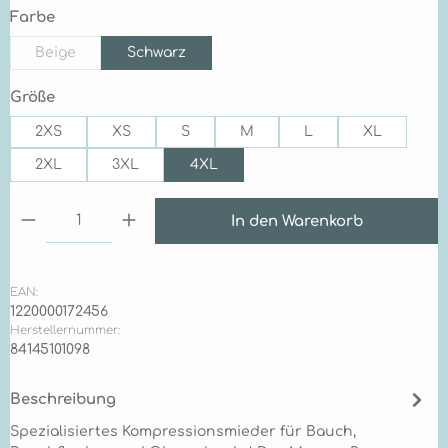
auswählen
Farbe
Beige
Schwarz
(Diese Option ist zurzeit nicht verfügbar.)
auswählen
Größe
2XS
XS
S
M
L
XL
2XL
3XL
4XL
Produkt Anzahl: Gib den gewünschten Wert ein 
In den Warenkorb
EAN:
1220000172456
Herstellernummer:
84145101098
Beschreibung
Spezialisiertes Kompressionsmieder für Bauch,