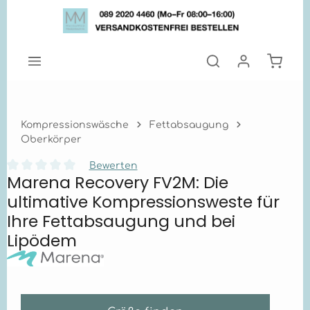
Zum Hauptinhalt springen
Warenk
Kompressionswäsche
Fettabsaugung
Oberkörper
Bewerten
Marena Recovery FV2M: Die
Durchschnittliche Bewertung von 0 von 5 Sternen
ultimative Kompressionsweste für
Ihre Fettabsaugung und bei
Lipödem