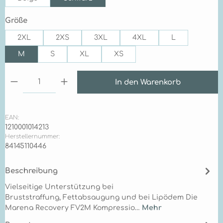
auswählen
Größe
2XL
2XS
3XL
4XL
L
M
S
XL
XS
Produkt Anzahl: Gib den gewünschten Wert ein 
In den Warenkorb
EAN:
1210001014213
Herstellernummer:
84145110446
Beschreibung
Vielseitige Unterstützung bei
Bruststraffung, Fettabsaugung und bei Lipödem Die
Marena Recovery FV2M Kompressio…
Mehr