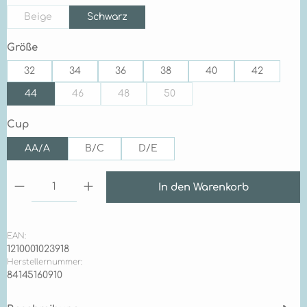
Beige
Schwarz
(Diese Option ist zurzeit nicht verfügbar.)
auswählen
Größe
32
34
36
38
40
42
44
46
48
50
(Diese Option ist zurzeit nicht verfügbar.)
(Diese Option ist zurzeit nicht verfügbar.)
(Diese Option ist zurzeit nicht 
auswählen
Cup
AA/A
B/C
D/E
Produkt Anzahl: Gib den gewünschten Wert ein 
In den Warenkorb
EAN:
1210001023918
Herstellernummer:
84145160910