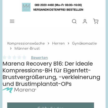
Zum Hauptinhalt springen
Warenk
Kompressionswäsche
Herren
Gynäkomastie
Männer-Brust
Bewerten
Marena Recovery B16: Der ideale
Durchschnittliche Bewertung von 0 von 5 Sternen
Kompressions-BH für Eigenfett-
Brustvergrößerung, -verkleinerung
und Brustimplantat-OPs