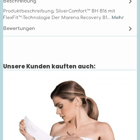
Beschreibung
Produktbeschreibung: SilverComfort™ BH B16 mit
FlexFit™-Technologie Der Marena Recovery B1…
Mehr
Bewertungen
Unsere Kunden kauften auch:
Produktgalerie überspringen