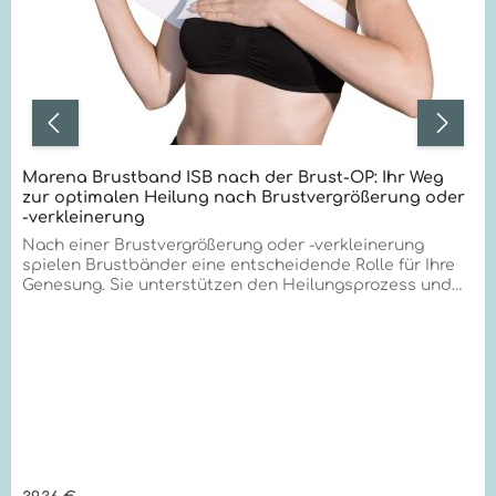
Marena Brustband ISB nach der Brust-OP: Ihr Weg
zur optimalen Heilung nach Brustvergrößerung oder
-verkleinerung
Nach einer Brustvergrößerung oder -verkleinerung
spielen Brustbänder eine entscheidende Rolle für Ihre
Genesung. Sie unterstützen den Heilungsprozess und
tragen zu einem besseren ästhetischen Ergebnis bei.
Hier erfahren Sie alles Wichtige über die Anwendung
und Vorteile dieser speziellen Hilfsmittel. Warum
Brustbänder? Optimale Unterstützung für Ihre neue
Brustform Viele Ärzte empfehlen nach einer
Brustoperation die Verwendung eines Brustbandes
zusätzlich zum Kompressions-BH. Diese Kombination
bietet mehrere Vorteile: Das Brustband übt gezielten
Druck auf den oberen Brustbereich aus. Es hilft, die
Brüste in der gewünschten Position zu halten. Mögliche