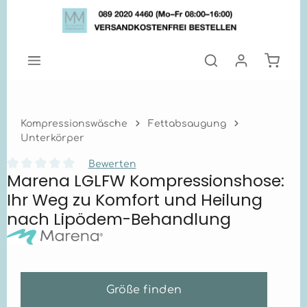
Zum Hauptinhalt springen
Warenk
Kompressionswäsche
Fettabsaugung
Unterkörper
Bewerten
Marena LGLFW Kompressionshose:
Durchschnittliche Bewertung von 0 von 5 Sternen
Ihr Weg zu Komfort und Heilung
nach Lipödem-Behandlung
Größe finden