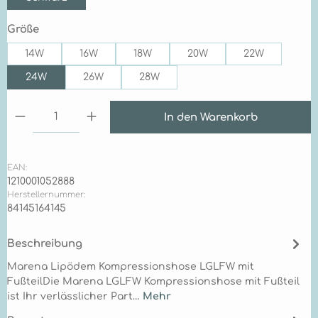
auswählen
Größe
14W
16W
18W
20W
22W
24W
26W
28W
Produkt Anzahl: Gib den gewünschten Wert ein 
In den Warenkorb
EAN:
1210001052888
Herstellernummer:
84145164145
Beschreibung
Marena Lipödem Kompressionshose LGLFW mit
FußteilDie Marena LGLFW Kompressionshose mit Fußteil
ist Ihr verlässlicher Part…
Mehr