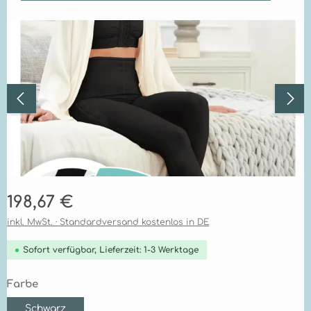
Bildergalerie überspringen
Regulärer Preis:
198,67 €
inkl. MwSt. · Standardversand kostenlos in DE
Sofort verfügbar, Lieferzeit: 1-3 Werktage
auswählen
Farbe
Schwarz