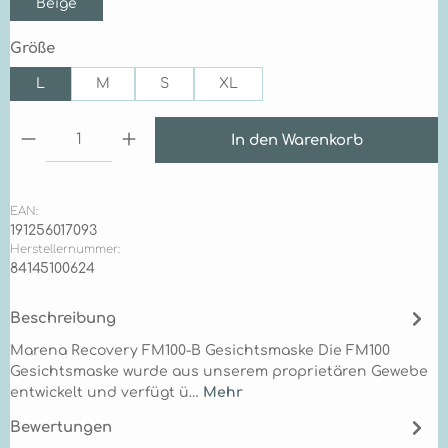
Beige
auswählen
Größe
L
M
S
XL
Produkt Anzahl: Gib den gewünschten Wert ein 
In den Warenkorb
EAN:
191256017093
Herstellernummer:
84145100624
Beschreibung
Marena Recovery FM100-B Gesichtsmaske Die FM100
Gesichtsmaske wurde aus unserem proprietären Gewebe
entwickelt und verfügt ü…
Mehr
Bewertungen