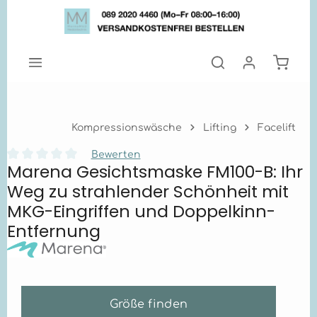
Zum Hauptinhalt springen
Warenk
Kompressionswäsche
Lifting
Facelift
Bewerten
Marena Gesichtsmaske FM100-B: Ihr
Durchschnittliche Bewertung von 0 von 5 Sternen
Weg zu strahlender Schönheit mit
MKG-Eingriffen und Doppelkinn-
Entfernung
Größe finden