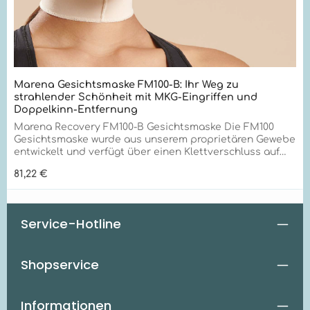
Marena Gesichtsmaske FM100-B: Ihr Weg zu
strahlender Schönheit mit MKG-Eingriffen und
Doppelkinn-Entfernung
Marena Recovery FM100-B Gesichtsmaske Die FM100
Gesichtsmaske wurde aus unserem proprietären Gewebe
entwickelt und verfügt über einen Klettverschluss auf
der Oberseite des Kopfes und einen weiteren
Regulärer Preis:
81,22 €
Klettverschluss an der Basis des Kopfes. Diese
Gesichtsmaske ist auch in den Varianten No Neck und
Long Neck erhältlich. Anwendungen: - Stirnstraffung,
Eigenfetttransplantationen, Gesichtsstraffung Erhältlich
Service-Hotline
in Beige, in den Größen S-XL Für welche spezifischen
medizinischen Eingriffe ist die Marena Gesichtsmaske
FM100-B nach MKG-Operationen besonders geeignet? +
Shopservice
Die Marena Gesichtsmaske FM100-B wurde speziell für
die postoperative Versorgung nach MKG-Eingriffen
entwickelt, insbesondere bei Stirnstraffungen,
Eigenfetttransplantationen und allgemeinen
Informationen