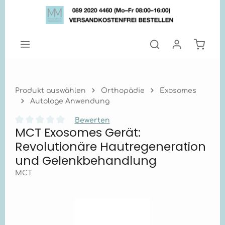
Zum Hauptinhalt springen
Warenk
Produkt auswählen
Orthopädie
Exosomes
Autologe Anwendung
Bewerten
MCT Exosomes Gerät:
Durchschnittliche Bewertung von 0 von 5 Sternen
Revolutionäre Hautregeneration
und Gelenkbehandlung
MCT
Bildergalerie überspringen