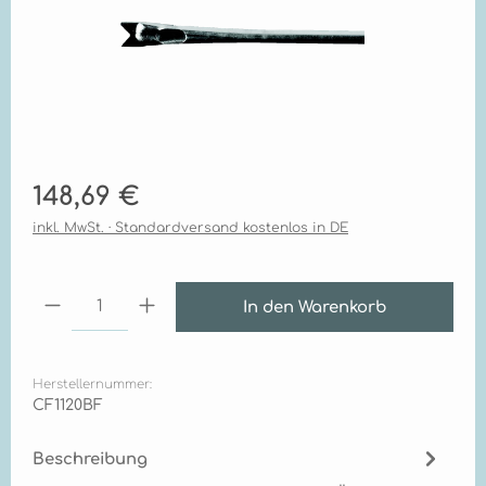
Regulärer Preis:
148,69 €
inkl. MwSt. · Standardversand kostenlos in DE
Produkt Anzahl: Gib den gewünschten Wert ei
In den Warenkorb
Herstellernummer:
CF1120BF
Beschreibung