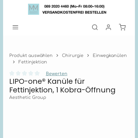
Zum Hauptinhalt springen
Warenk
Produkt auswählen
Chirurgie
Einwegkanülen
Fettinjektion
Bewerten
LIPO-one® Kanüle für
Durchschnittliche Bewertung von 0 von 5 Sternen
Fettinjektion, 1 Kobra-Öffnung
Aesthetic Group
Bildergalerie überspringen