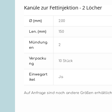
Kanüle zur Fettinjektion - 2 Löcher
Ø (mm)
2.00
Len. (mm)
150
Mündung
2
en
Verpacku
10 Stück
ng
Einwegart
Ja
ikel
Auf Anfrage sind noch andere Größen erhältlich