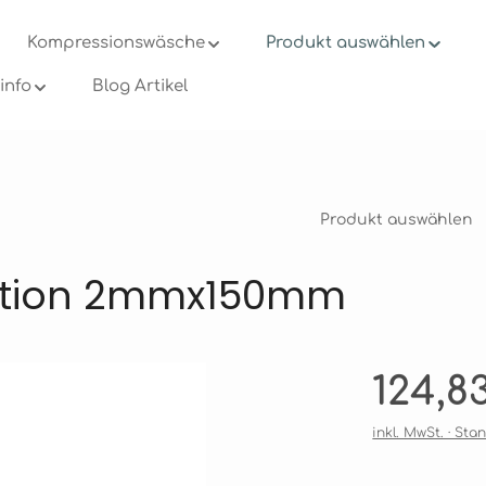
Kompressionswäsche
Produkt auswählen
info
Blog Artikel
Produkt auswählen
jektion 2mmx150mm
en
Regulärer Prei
124,8
inkl. MwSt. · St