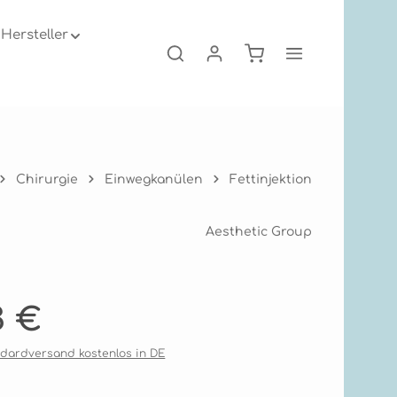
Hersteller
Warenkorb enthält 0
Chirurgie
Einwegkanülen
Fettinjektion
Aesthetic Group
s:
3 €
andardversand kostenlos in DE