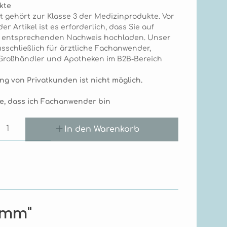
kte
t gehört zur Klasse 3 der Medizinprodukte. Vor
r Artikel ist es erforderlich, dass Sie auf
n entsprechenden Nachweis hochladen. Unser
sschließlich für ärztliche Fachanwender,
, Großhändler und Apotheken im B2B-Bereich
ng von Privatkunden ist nicht möglich.
ge, dass ich Fachanwender bin
Anzahl: Gib den gewünschten Wert e
In den Warenkorb
50mm"