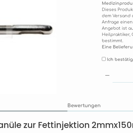
Medizinprodu
Dieses Produk
dem Versand de
Anfrage eine
Angebot ist au
Heilpraktiker
bestimmt.
Eine Belieferu
Ich bestäti
Produkt 
Bewertungen
anüle zur Fettinjektion 2mmx1