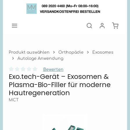
Zum Hauptinhalt springen
Warenk
Produkt auswählen
Orthopädie
Exosomes
Autologe Anwendung
Bewerten
Exo.tech-Gerät – Exosomen &
Durchschnittliche Bewertung von 0 von 5 Sternen
Plasma-Bio-Filler für moderne
Hautregeneration
MCT
Bildergalerie überspringen