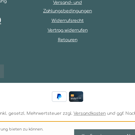
ung
Versand- und
Zahlungsbedingungen
0
Widerrufsrecht
Vertrag widerrufen
Retouren
 inkl. gesetzl. Mehrwertsteuer zzgl.
Versandkosten
und ggf. Nac
ung bieten zu können.