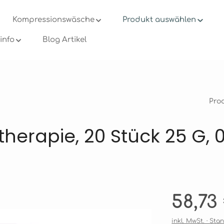
Kompressionswäsche
Produkt auswählen
info
Blog Artikel
Pro
otherapie, 20 Stück 25 G, 
en
Regulärer Prei
58,73
inkl. MwSt. · St