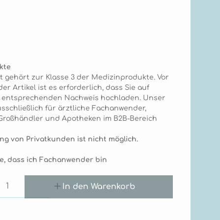
len
kte
t gehört zur Klasse 3 der Medizinprodukte. Vor
r Artikel ist es erforderlich, dass Sie auf
n entsprechenden Nachweis hochladen. Unser
sschließlich für ärztliche Fachanwender,
, Großhändler und Apotheken im B2B-Bereich
ng von Privatkunden ist nicht möglich.
ge, dass ich Fachanwender bin
Anzahl: Gib den gewünschten Wert e
In den Warenkorb