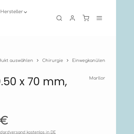
Hersteller
Warenkorb enthält 0
dukt auswählen
Chirurgie
Einwegkanülen
0.50 x 70 mm,
Marllor
s:
 €
andardversand kostenlos in DE