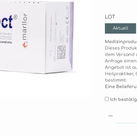
auswäh
LOT
Aktuell
Medizinprodu
Dieses Produk
dem Versand de
Anfrage eine
Angebot ist au
Heilpraktiker
bestimmt.
Eine Belieferu
Ich bestäti
Produkt 