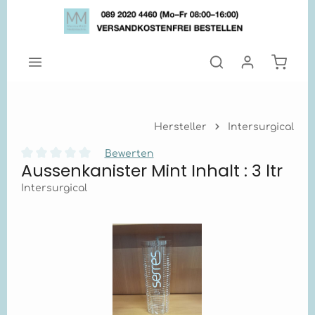
Zum Hauptinhalt springen
Warenk
Hersteller
Intersurgical
Bewerten
Aussenkanister Mint Inhalt : 3 ltr
Durchschnittliche Bewertung von 0 von 5 Sternen
Intersurgical
Bildergalerie überspringen